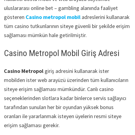
uluslararası online bet – gambling alanında faaliyet
gösteren
Casino metropol mobil
adreslerini kullanarak
tüm casino tutkunlarının siteye güvenli bir şekilde erişim
sağlaması mümkün hale getirilmiştir.
Casino Metropol Mobil Giriş Adresi
Casino Metropol
giriş adresini kullanarak ister
mobilden ister web arayüzü üzerinden tüm kullanıcıların
siteye erişim sağlaması mümkündür. Canlı casino
seçeneklerinden slotlara kadar binlerce servis sağlayıcı
tarafından sunulan her bir oyundan yüksek bonus
oranları ile yararlanmak isteyen üyelerin resmi siteye
erişim sağlaması gerekir.