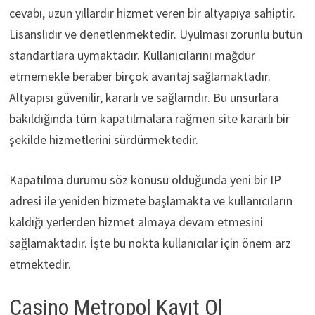
cevabı, uzun yıllardır hizmet veren bir altyapıya sahiptir.
Lisanslıdır ve denetlenmektedir. Uyulması zorunlu bütün
standartlara uymaktadır. Kullanıcılarını mağdur
etmemekle beraber birçok avantaj sağlamaktadır.
Altyapısı güvenilir, kararlı ve sağlamdır. Bu unsurlara
bakıldığında tüm kapatılmalara rağmen site kararlı bir
şekilde hizmetlerini sürdürmektedir.
Kapatılma durumu söz konusu olduğunda yeni bir IP
adresi ile yeniden hizmete başlamakta ve kullanıcıların
kaldığı yerlerden hizmet almaya devam etmesini
sağlamaktadır. İşte bu nokta kullanıcılar için önem arz
etmektedir.
Casino Metropol Kayıt Ol