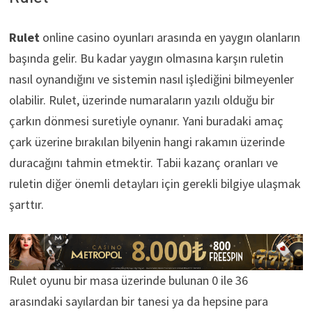
Rulet
online casino oyunları arasında en yaygın olanların
başında gelir. Bu kadar yaygın olmasına karşın ruletin
nasıl oynandığını ve sistemin nasıl işlediğini bilmeyenler
olabilir. Rulet, üzerinde numaraların yazılı olduğu bir
çarkın dönmesi suretiyle oynanır. Yani buradaki amaç
çark üzerine bırakılan bilyenin hangi rakamın üzerinde
duracağını tahmin etmektir. Tabii kazanç oranları ve
ruletin diğer önemli detayları için gerekli bilgiye ulaşmak
şarttır.
Rulet oyunu bir masa üzerinde bulunan 0 ile 36
arasındaki sayılardan bir tanesi ya da hepsine para