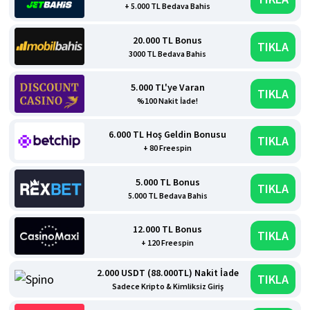
+ 5.000 TL Bedava Bahis
20.000 TL Bonus
TIKLA
3000 TL Bedava Bahis
5.000 TL'ye Varan
TIKLA
%100 Nakit İade!
6.000 TL Hoş Geldin Bonusu
TIKLA
+ 80 Freespin
5.000 TL Bonus
TIKLA
5.000 TL Bedava Bahis
12.000 TL Bonus
TIKLA
+ 120 Freespin
2.000 USDT (88.000TL) Nakit İade
TIKLA
Sadece Kripto & Kimliksiz Giriş