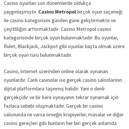
Casino oyunları son dönemlerde oldukça
yaygınlaşmıştır.
Casino Metropol
birçok oyun seçeneği
ile casino kategorisini günden güne geliştirmekte ve
çeşitliliğini arttırmaktadır. Casino Metropol casino
kategorisinde birçok oyun bulunmaktadır. Bu oyunlar,
Rulet, Blackjack, Jackpot gibi oyunlar başta olmak üzere
birçok oyun türü bulunmaktadır.
Casino, internet üzerinden online olarak oynanan
oyunlardır. Canlı casinolar ise gerçek casino salonlarının
dijital platformlara taşınmış halidir. Yani o denli
gerçekçidir ve bir kere oynayanın tekrar oynamak için
fazlaca sebebi oluşmaktadır. Gerçek bir casino
salonunda ne varsa örneğin krupiyerler, masalar ve diğer
casino gereçleri gibi bunların her biri gerçek anlamda