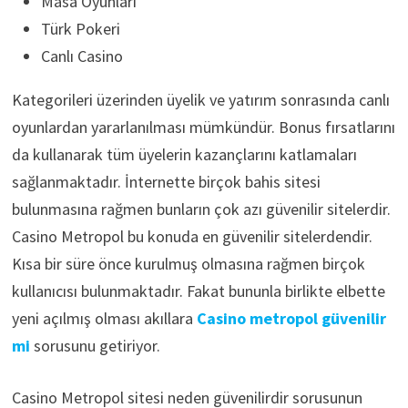
Masa Oyunları
Türk Pokeri
Canlı Casino
Kategorileri üzerinden üyelik ve yatırım sonrasında canlı
oyunlardan yararlanılması mümkündür. Bonus fırsatlarını
da kullanarak tüm üyelerin kazançlarını katlamaları
sağlanmaktadır. İnternette birçok bahis sitesi
bulunmasına rağmen bunların çok azı güvenilir sitelerdir.
Casino Metropol bu konuda en güvenilir sitelerdendir.
Kısa bir süre önce kurulmuş olmasına rağmen birçok
kullanıcısı bulunmaktadır. Fakat bununla birlikte elbette
yeni açılmış olması akıllara
Casino metropol güvenilir
mi
sorusunu getiriyor.
Casino Metropol sitesi neden güvenilirdir sorusunun