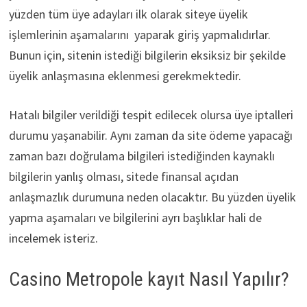
yüzden tüm üye adayları ilk olarak siteye üyelik
işlemlerinin aşamalarını yaparak giriş yapmalıdırlar.
Bunun için, sitenin istediği bilgilerin eksiksiz bir şekilde
üyelik anlaşmasına eklenmesi gerekmektedir.
Hatalı bilgiler verildiği tespit edilecek olursa üye iptalleri
durumu yaşanabilir. Aynı zaman da site ödeme yapacağı
zaman bazı doğrulama bilgileri istediğinden kaynaklı
bilgilerin yanlış olması, sitede finansal açıdan
anlaşmazlık durumuna neden olacaktır. Bu yüzden üyelik
yapma aşamaları ve bilgilerini ayrı başlıklar hali de
incelemek isteriz.
Casino Metropole kayıt Nasıl Yapılır?