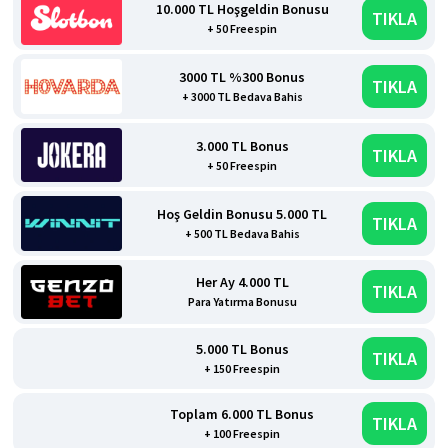
10.000 TL Hoşgeldin Bonusu
TIKLA
+ 50 Freespin
3000 TL %300 Bonus
TIKLA
+ 3000 TL Bedava Bahis
3.000 TL Bonus
TIKLA
+ 50 Freespin
Hoş Geldin Bonusu 5.000 TL
TIKLA
+ 500 TL Bedava Bahis
Her Ay 4.000 TL
TIKLA
Para Yatırma Bonusu
5.000 TL Bonus
TIKLA
+ 150 Freespin
Toplam 6.000 TL Bonus
TIKLA
+ 100 Freespin