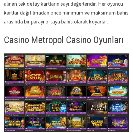
alınan tek detay kartların sayı değerleridir. Her oyuncu
kartlar dağıtılmadan önce minimum ve maksimum bahis
arasında bir parayı ortaya bahis olarak koyarlar.
Casino Metropol Casino Oyunları