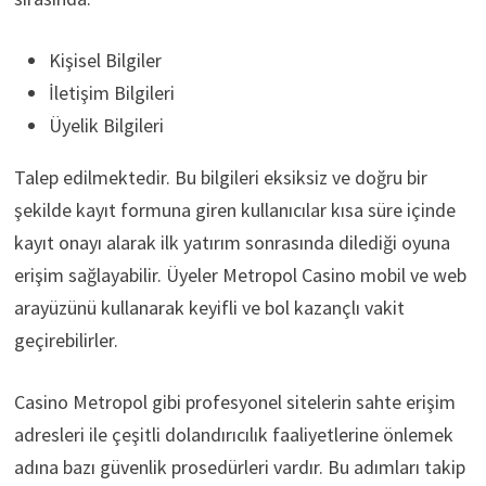
Kişisel Bilgiler
İletişim Bilgileri
Üyelik Bilgileri
Talep edilmektedir. Bu bilgileri eksiksiz ve doğru bir
şekilde kayıt formuna giren kullanıcılar kısa süre içinde
kayıt onayı alarak ilk yatırım sonrasında dilediği oyuna
erişim sağlayabilir. Üyeler Metropol Casino mobil ve web
arayüzünü kullanarak keyifli ve bol kazançlı vakit
geçirebilirler.
Casino Metropol gibi profesyonel sitelerin sahte erişim
adresleri ile çeşitli dolandırıcılık faaliyetlerine önlemek
adına bazı güvenlik prosedürleri vardır. Bu adımları takip