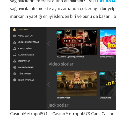
sağlayıcılarını mercek altına alabilirsiniz. Peki
Casino M
sağlayıcılar ile birlikte aynı zamanda çok zengin bir ye
markanın yaptığı en iyi işlerden biri ve bunu da başarılı 
CasinoMetropol571 – CasinoMetropol573 Canlı Casino