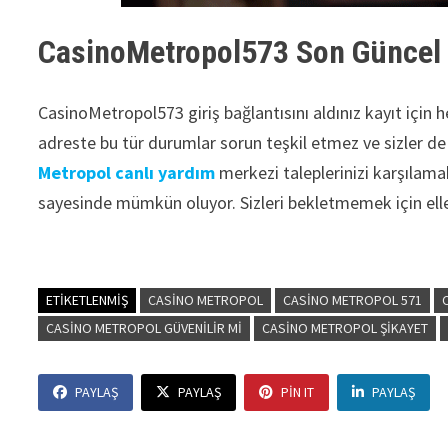
CasinoMetropol573 Son Güncel G
CasinoMetropol573 giriş bağlantısını aldınız kayıt için 
adreste bu tür durumlar sorun teşkil etmez ve sizler de 
Metropol canlı yardım
merkezi taleplerinizi karşılamak
sayesinde mümkün oluyor. Sizleri bekletmemek için elle
ETIKETLENMIŞ
CASINO METROPOL
CASINO METROPOL 571
CASINO METROPOL GÜVENILIR MI
CASINO METROPOL ŞIKAYET
PAYLAŞ
PAYLAŞ
PIN IT
PAYLAŞ