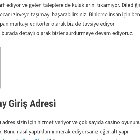
f ediyor ve gelen taleplere de kulaklarını tıkamıyor. Dilediği
ecanı zirveye taşımayı başarabilirsiniz. Binlerce insan için be
pan markayı editörler olarak biz de tavsiye ediyor
 burada detaylı olarak bizler sürdürmeye devam ediyoruz.
ay Giriş Adresi
Bu adres sizin için hizmet veriyor ve çok sayıda casino oyunun
 Bunu nasıl yaptıklarını merak ediyorsanız eğer alt yapı