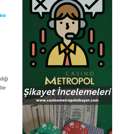
ino
diği
bir