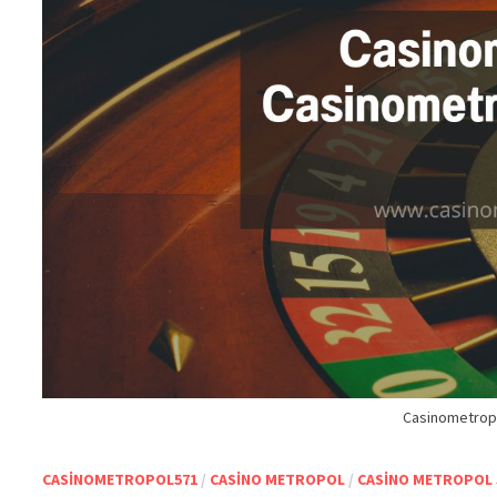
Casinometrop
CASINOMETROPOL571
/
CASINO METROPOL
/
CASINO METROPOL 