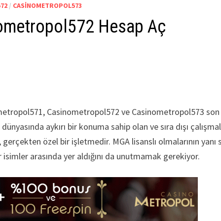
72
/
CASINOMETROPOL573
ometropol572 Hesap Aç
nometropol571, Casinometropol572 ve Casinometropol573 son
dünyasında aykırı bir konuma sahip olan ve sıra dışı çalışmal
 gerçekten özel bir işletmedir. MGA lisanslı olmalarının yanı s
r isimler arasında yer aldığını da unutmamak gerekiyor.