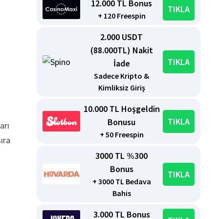
12.000 TL Bonus
TIKLA
+ 120 Freespin
2.000 USDT
(88.000TL) Nakit
TIKLA
İade
Sadece Kripto &
Kimliksiz Giriş
10.000 TL Hoşgeldin
TIKLA
Bonusu
arı
+ 50 Freespin
ıra
3000 TL %300
Bonus
TIKLA
+ 3000 TL Bedava
Bahis
3.000 TL Bonus