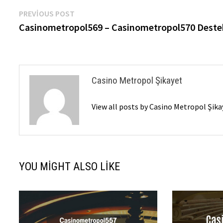
Yazı
Previous
PREVIOUS POST
post:
Casinometropol569 – Casinometropol570 Deste
gezinmesi
Casino Metropol Şikayet
View all posts by Casino Metropol Şik
YOU MIGHT ALSO LIKE