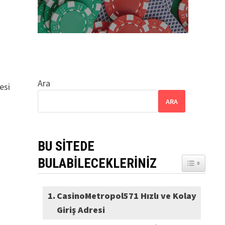
Ara
esi
ARA
BU SITEDE
BULABILECEKLERINIZ
TOGGLE TA
CasinoMetropol571 Hızlı ve Kolay
Giriş Adresi