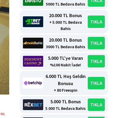
TIKLA
5000 TL Bedava Bahis
20.000 TL Bonus
TIKLA
+ 5.000 TL Bedava
Bahis
20.000 TL Bonus
TIKLA
3000 TL Bedava Bahis
5.000 TL'ye Varan
TIKLA
%100 Nakit İade!
6.000 TL Hoş Geldin
TIKLA
Bonusu
+ 80 Freespin
5.000 TL Bonus
TIKLA
5.000 TL Bedava Bahis
POL