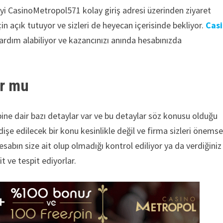
meyi CasinoMetropol571 kolay giriş adresi üzerinden ziyaret
in açık tutuyor ve sizleri de heyecan içerisinde bekliyor.
Cas
ardım alabiliyor ve kazancınızı anında hesabınızda
or mu
ne dair bazı detaylar var ve bu detaylar söz konusu olduğu
e edilecek bir konu kesinlikle değil ve firma sizleri önemse
sabın size ait olup olmadığı kontrol ediliyor ya da verdiğiniz 
t ve tespit ediyorlar.