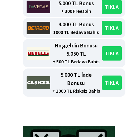
5.000 TL Bonus
TIKLA
+ 300 Freespin
4.000 TL Bonus
TIKLA
1000 TL Bedava Bahis
Hoşgeldin Bonusu
TIKLA
5.050 TL
+ 500 TL Bedava Bahis
5.000 TL İade
TIKLA
Bonusu
+ 1000 TL Risksiz Bahis