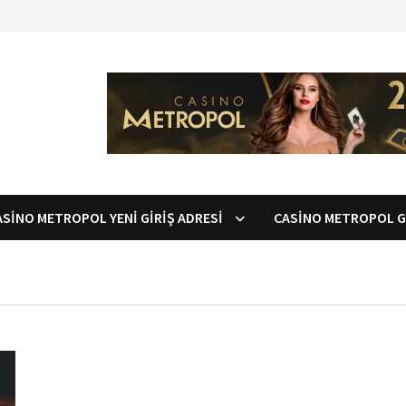
ASINO METROPOL YENI GIRIŞ ADRESI
CASINO METROPOL G