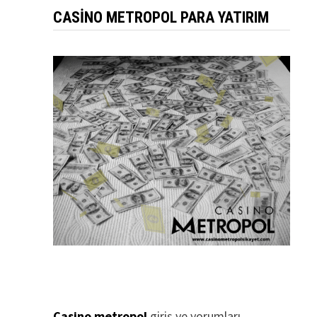
CASINO METROPOL PARA YATIRIM
Casino metropol
giriş ve yorumları