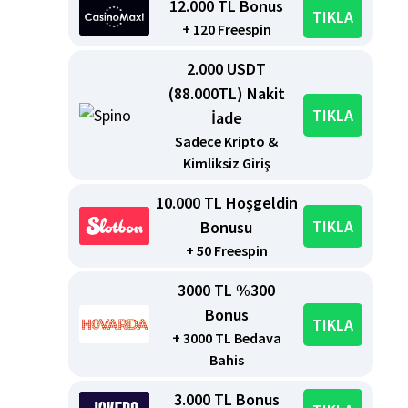
12.000 TL Bonus
TIKLA
+ 120 Freespin
2.000 USDT
(88.000TL) Nakit
TIKLA
İade
Sadece Kripto &
Kimliksiz Giriş
10.000 TL Hoşgeldin
TIKLA
Bonusu
+ 50 Freespin
3000 TL %300
Bonus
TIKLA
+ 3000 TL Bedava
Bahis
3.000 TL Bonus