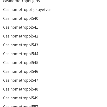
casinometropol giriş
Casinometropol şikayetvar
Casinometropol540
Casinometropol541
Casinometropol542
Casinometropol543
Casinometropol544
Casinometropol545
Casinometropol546
Casinometropol547
Casinometropol548
Casinometropol549
Casinometropol557