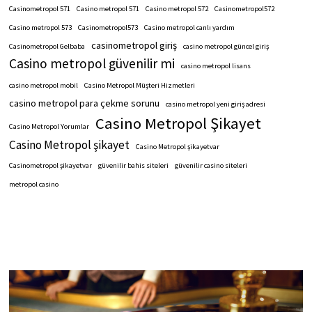
Casinometropol 571
Casino metropol 571
Casino metropol 572
Casinometropol572
Casino metropol 573
Casinometropol573
Casino metropol canlı yardım
casinometropol giriş
Casinometropol Gelbaba
casino metropol güncel giriş
Casino metropol güvenilir mi
casino metropol lisans
casino metropol mobil
Casino Metropol Müşteri Hizmetleri
casino metropol para çekme sorunu
casino metropol yeni giriş adresi
Casino Metropol Şikayet
Casino Metropol Yorumlar
Casino Metropol şikayet
Casino Metropol şikayetvar
Casinometropol şikayetvar
güvenilir bahis siteleri
güvenilir casino siteleri
metropol casino