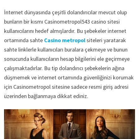
İnternet dünyasında çeşitli dolandırıcılar mevcut olup
bunların bir kısmı Casinometropol543 casino sitesi
kullanıcılarını hedef almışlardır. Bu şebekeler internet
ortamında sahte
Casino metropol
siteleri yaratarak
sahte linklerle kullanıcıları buralara çekmeye ve bunun
sonucunda kullanıcıların hesap bilgilerini ele geçirmeye
çalışmaktadırlar. Bu tip dolandırıcı şebekelerin ağına
düşmemek ve internet ortamında güvenliğinizi korumak
için Casinometropol sitesine sadece resmi giriş adresi
üzerinden bağlanmaya dikkat ediniz.