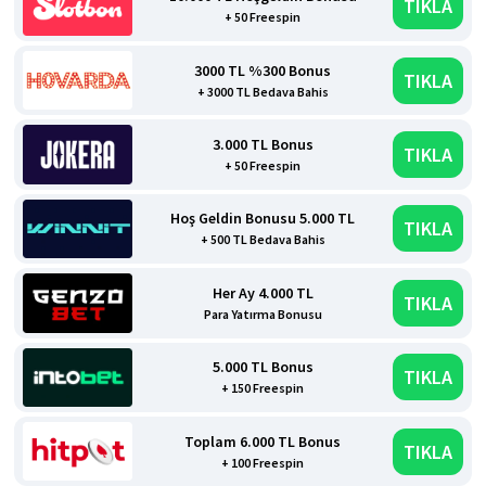
TIKLA
+ 50 Freespin
3000 TL %300 Bonus
TIKLA
+ 3000 TL Bedava Bahis
3.000 TL Bonus
TIKLA
+ 50 Freespin
Hoş Geldin Bonusu 5.000 TL
TIKLA
+ 500 TL Bedava Bahis
Her Ay 4.000 TL
TIKLA
Para Yatırma Bonusu
5.000 TL Bonus
TIKLA
+ 150 Freespin
Toplam 6.000 TL Bonus
TIKLA
+ 100 Freespin