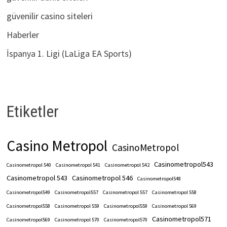
güvenilir casino siteleri
Haberler
İspanya 1. Ligi (LaLiga EA Sports)
Etiketler
Casino Metropol
CasinoMetropol
Casinometropol543
Casinometropol 540
Casinometropol 541
Casinometropol 542
Casinometropol 543
Casinometropol 546
Casinometropol548
Casinometropol549
Casinometropol557
Casinometropol 557
Casinometropol 558
Casinometropol558
Casinometropol 559
Casinometropol559
Casinometropol 569
Casinometropol571
Casinometropol569
Casinometropol 570
Casinometropol570