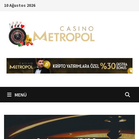
İçeriğe
10 Ağustos 2026
geç
MENÜ