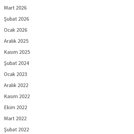
Mart 2026
Şubat 2026
Ocak 2026
Aralık 2025
Kasım 2025
Şubat 2024
Ocak 2023
Aralık 2022
Kasım 2022
Ekim 2022
Mart 2022
Şubat 2022