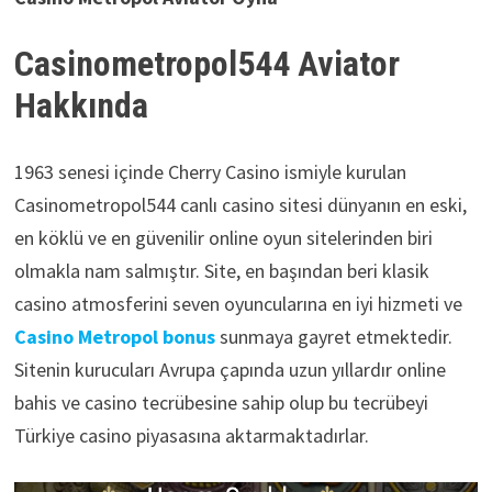
Casinometropol544 Aviator
Hakkında
1963 senesi içinde Cherry Casino ismiyle kurulan
Casinometropol544 canlı casino sitesi dünyanın en eski,
en köklü ve en güvenilir online oyun sitelerinden biri
olmakla nam salmıştır. Site, en başından beri klasik
casino atmosferini seven oyuncularına en iyi hizmeti ve
Casino Metropol bonus
sunmaya gayret etmektedir.
Sitenin kurucuları Avrupa çapında uzun yıllardır online
bahis ve casino tecrübesine sahip olup bu tecrübeyi
Türkiye casino piyasasına aktarmaktadırlar.