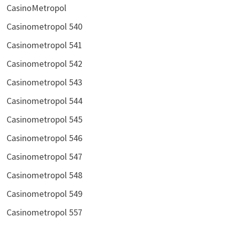
CasinoMetropol
Casinometropol 540
Casinometropol 541
Casinometropol 542
Casinometropol 543
Casinometropol 544
Casinometropol 545
Casinometropol 546
Casinometropol 547
Casinometropol 548
Casinometropol 549
Casinometropol 557