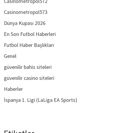
Casinometropol572
Casinometropol573
Dünya Kupası 2026
En Son Futbol Haberleri
Futbol Haber Başlıkları
Genel
güvenilir bahis siteleri
güvenilir casino siteleri
Haberler
İspanya 1. Ligi (LaLiga EA Sports)