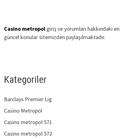
Casino metropol
giriş ve yorumları hakkındaki en
güncel konular sitemizden paylaşılmaktadır.
Kategoriler
Barclays Premier Lig
Casino Metropol
Casino metropol 571
Casino metropol 572