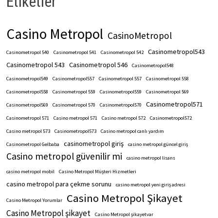
Etiketler
Casino Metropol
CasinoMetropol
Casinometropol543
Casinometropol 540
Casinometropol 541
Casinometropol 542
Casinometropol 543
Casinometropol 546
Casinometropol548
Casinometropol549
Casinometropol557
Casinometropol 557
Casinometropol 558
Casinometropol558
Casinometropol 559
Casinometropol559
Casinometropol 569
Casinometropol571
Casinometropol569
Casinometropol 570
Casinometropol570
Casinometropol 571
Casino metropol 571
Casino metropol 572
Casinometropol572
Casino metropol 573
Casinometropol573
Casino metropol canlı yardım
casinometropol giriş
Casinometropol Gelbaba
casino metropol güncel giriş
Casino metropol güvenilir mi
casino metropol lisans
casino metropol mobil
Casino Metropol Müşteri Hizmetleri
casino metropol para çekme sorunu
casino metropol yeni giriş adresi
Casino Metropol Şikayet
Casino Metropol Yorumlar
Casino Metropol şikayet
Casino Metropol şikayetvar