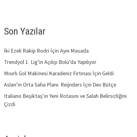
Son Yazılar
İki Ezeli Rakip Rodri İçin Aynı Masada
Trendyol 1. Lig’in Açılışı Bolu’da Yapılıyor
Mısırlı Gol Makinesi Karadeniz Fırtınası İçin Geldi
Aslan’ın Orta Saha Planı: Reijnders İçin Dev Bütçe
Italiano Beşiktaş’ın Yeni Rotasını ve Salah Belirsizliğini
Çizdi