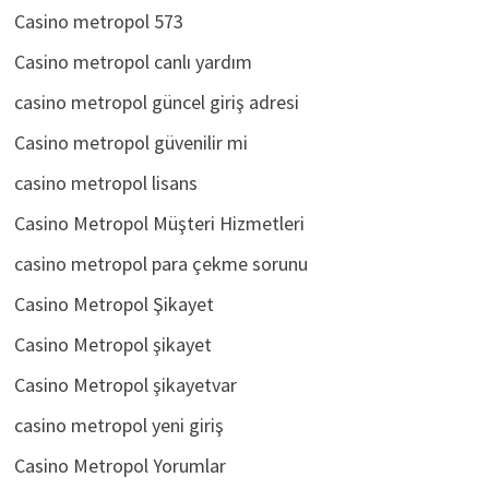
Casino metropol 573
Casino metropol canlı yardım
casino metropol güncel giriş adresi
Casino metropol güvenilir mi
casino metropol lisans
Casino Metropol Müşteri Hizmetleri
casino metropol para çekme sorunu
Casino Metropol Şikayet
Casino Metropol şikayet
Casino Metropol şikayetvar
casino metropol yeni giriş
Casino Metropol Yorumlar