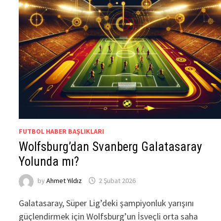
FUTBOL HABER BAŞLIKLARI
Wolfsburg’dan Svanberg Galatasaray
Yolunda mı?
by
Ahmet Yıldız
2 Şubat 2026
Galatasaray, Süper Lig’deki şampiyonluk yarışını
güçlendirmek için Wolfsburg’un İsveçli orta saha