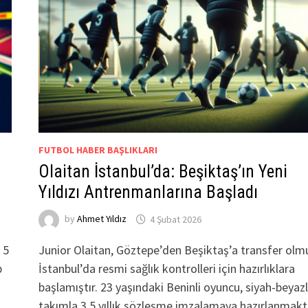
FUTBOL HABER BAŞLIKLARI
Olaitan İstanbul’da: Beşiktaş’ın Yeni
Yıldızı Antrenmanlarına Başladı
by
Ahmet Yıldız
4 Şubat 2026
 5
Junior Olaitan, Göztepe’den Beşiktaş’a transfer olm
p
İstanbul’da resmi sağlık kontrolleri için hazırlıklara
başlamıştır. 23 yaşındaki Beninli oyuncu, siyah-beyazl
takımla 3,5 yıllık sözleşme imzalamaya hazırlanmakt