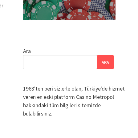
ar
Ara
ARA
1963'ten beri sizlerle olan, Türkiye'de hizmet
veren en eski platform Casino Metropol
hakkındaki tüm bilgileri sitemizde
bulabilirsiniz.