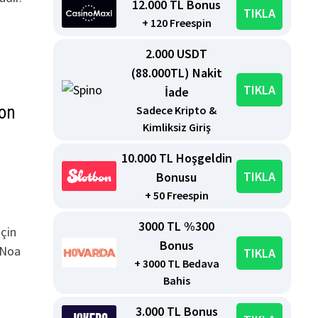
12.000 TL Bonus
TIKLA
+ 120 Freespin
2.000 USDT
(88.000TL) Nakit
TIKLA
İade
yon
Sadece Kripto &
Kimliksiz Giriş
10.000 TL Hoşgeldin
TIKLA
Bonusu
+ 50 Freespin
3000 TL %300
çin
Bonus
n Noa
TIKLA
+ 3000 TL Bedava
Bahis
3.000 TL Bonus