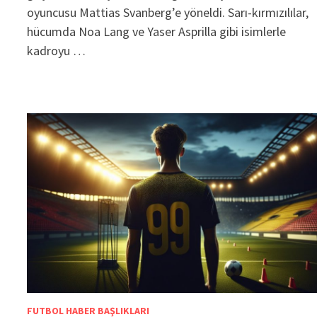
oyuncusu Mattias Svanberg’e yöneldi. Sarı-kırmızılılar,
hücumda Noa Lang ve Yaser Asprilla gibi isimlerle
kadroyu …
FUTBOL HABER BAŞLIKLARI