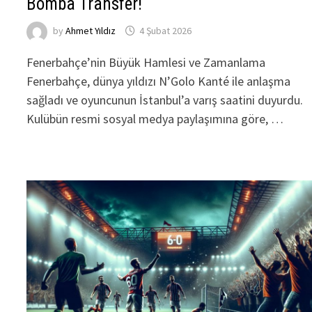
Bomba Transfer!
by
Ahmet Yıldız
4 Şubat 2026
Fenerbahçe’nin Büyük Hamlesi ve Zamanlama
Fenerbahçe, dünya yıldızı N’Golo Kanté ile anlaşma
sağladı ve oyuncunun İstanbul’a varış saatini duyurdu.
Kulübün resmi sosyal medya paylaşımına göre, …