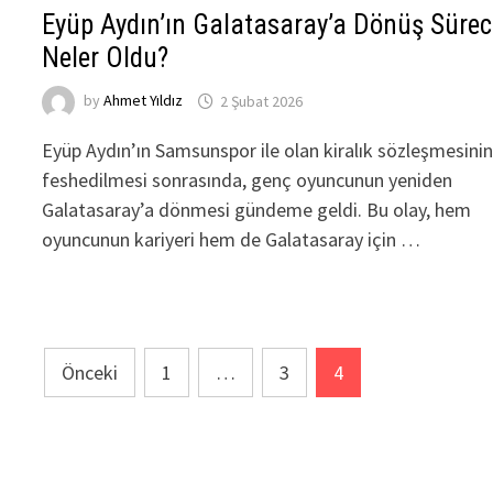
Eyüp Aydın’ın Galatasaray’a Dönüş Sürec
Neler Oldu?
by
Ahmet Yıldız
2 Şubat 2026
Eyüp Aydın’ın Samsunspor ile olan kiralık sözleşmesini
feshedilmesi sonrasında, genç oyuncunun yeniden
Galatasaray’a dönmesi gündeme geldi. Bu olay, hem
oyuncunun kariyeri hem de Galatasaray için …
Yazı
Önceki
1
…
3
4
sayfalaması