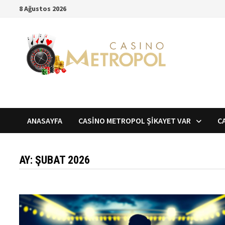
İçeriğe
8 Ağustos 2026
geç
ANASAYFA
CASINO METROPOL ŞIKAYET VAR
C
AY:
ŞUBAT 2026